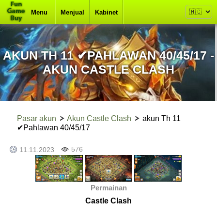
Menu
Menjual
Kabinet
AKUN TH 11 ✔PAHLAWAN 40/45/17 -
AKUN CASTLE CLASH
Pasar akun
Akun Castle Clash
akun Th 11
✔Pahlawan 40/45/17
576
11.11.2023
Permainan
Castle Clash