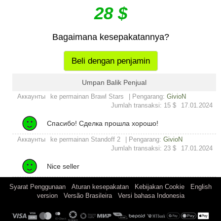
28 $
Bagaimana kesepakatannya?
Beli dengan penjamin
Umpan Balik Penjual
Аккаунты
ke permainan Brawl Stars
| Pengarang:
GivioN
Jumlah transaksi: 15 $
17.01.2024
Спасибо! Сделка прошла хорошо!
Аккаунты
ke permainan Standoff 2
| Pengarang:
GivioN
Jumlah transaksi: 23 $
17.01.2024
Nice seller
|
|
|
Syarat Penggunaan
Aturan kesepakatan
Kebijakan Cookie
English
|
|
version
Versão Brasileira
Versi bahasa Indonesia