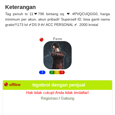
Keterangan
Tag penuh tx 11❤796 bintang sq. ❤ #PVQCUQGG0, harga
minimum per akun, akun pribadi! Supersell ID, bisa ganti nama
gratis!!!173 lvl ✔DS 9 th! ACC PERSONAL ✔. 2000 kristal
Ferre
2
2
0
0
offline
Ngobrol dengan penjual
Hak tidak cukup! Anda tidak terdaftar!
Registrasi
/
Gabung