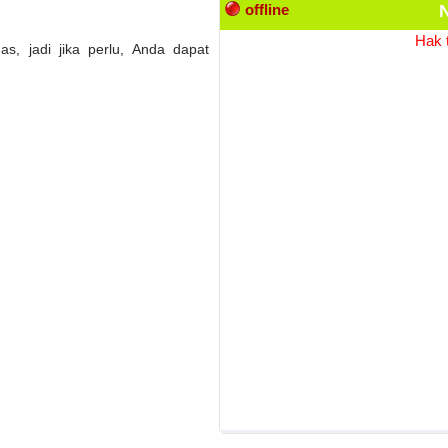
offline
N
Hak t
s, jadi jika perlu, Anda dapat