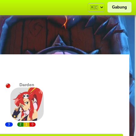
Gabung
Darden
3
2
1
0