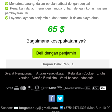
Menerima barang: dalam obrolan pribadi dengan penjual
Penarikan dana: menunggu hingga 3 hari dengan komisi sistem
pembayaran 3%
Layanan layanan penjamin sudah termasuk dalam biaya akun
65 $
Bagaimana kesepakatannya?
Beli dengan penjamin
Umpan Balik Penjual
|
|
|
Syarat Penggunaan
Aturan kesepakatan
Kebijakan Cookie
English
|
|
version
Versão Brasileira
Versi bahasa Indonesia
Support:
fungamebuy@gmail.com
+375444711302
(Mon-Sun 10.00-