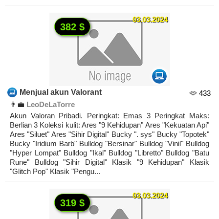
03.03.2024
382 $
Menjual akun Valorant
433
👨‍💼
LeoDeLaTorre
Akun Valoran Pribadi. Peringkat: Emas 3 Peringkat Maks:
Berlian 3 Koleksi kulit: Ares "9 Kehidupan" Ares "Kekuatan Api"
Ares "Siluet" Ares "Sihir Digital" Bucky ". sys" Bucky "Topotek"
Bucky "Iridium Barb" Bulldog "Bersinar" Bulldog "Vinil" Bulldog
"Hyper Lompat" Bulldog "Ikal" Bulldog "Libretto" Bulldog "Batu
Rune" Bulldog "Sihir Digital" Klasik "9 Kehidupan" Klasik
"Glitch Pop" Klasik "Pengu...
03.03.2024
319 $