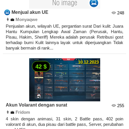
Menjual akun UE
248
👨‍💼
Monyaqwe
Penjualan akun, wilayah UE, pergantian surat Dari kulit: Juara
Hantu Kumpulan Lengkap Awal Zaman (Perusak, Hantu,
Pisau, Hakim, Sheriff) Mereka adalah perusak Retribusi gost
terhadap bumi Kulit lainnya layak untuk diperjuangkan Tidak
banyak bermain di rank...
10.12.2023
42 $
Akun Volarant dengan surat
255
👨‍💼
Fridom
4 skin dengan animasi, 31 skin, 2 Battle pass, 402 poin
valorant di akun, dua pisau dari battle pass, Server, perubahan