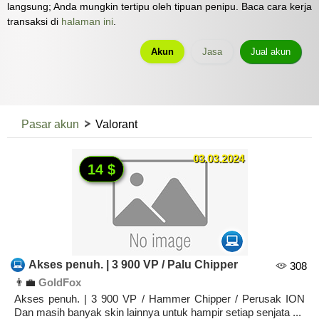
langsung; Anda mungkin tertipu oleh tipuan penipu. Baca cara kerja
transaksi di
halaman ini
.
Akun
Jasa
Jual akun
Pasar akun
Valorant
03.03.2024
14 $
Akses penuh. | 3 900 VP / Palu Chipper
308
👨‍💼
GoldFox
Akses penuh. | 3 900 VP / Hammer Chipper / Perusak ION
Dan masih banyak skin lainnya untuk hampir setiap senjata ...