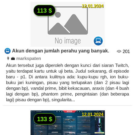
12.01.2024
113 $
Akun dengan jumlah perahu yang banyak.
201
👨‍💼
markspaten
Akun tersebut juga diperoleh dengan kunci dari siaran Twitch,
yaitu terdapat kartu untuk uji beta. Judul sekarang, di episode
baru - p1. Di antara kulitnya ada: kupu-kupu rgh, ion buku-
buku jari kuningan, pisau yang terlupakan (dan 2 pisau lagi
dengan bp), vandal prime, bibit kekacauan, araxis (dan 4 buah
lagi dengan bp), phantom prime, pengintaian (dan beberapa
lagi) pisau dengan bp), singularita...
12.01.2024
133 $