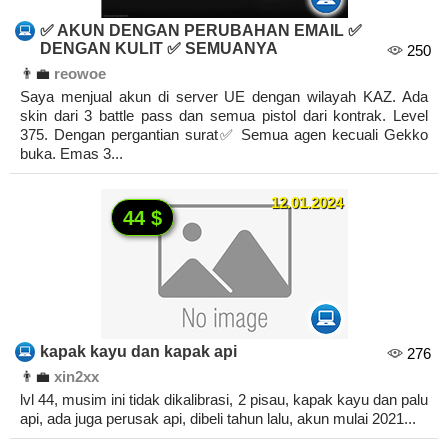
✅ AKUN DENGAN PERUBAHAN EMAIL ✅
DENGAN KULIT ✅ SEMUANYA
250
👨‍💼
reowoe
Saya menjual akun di server UE dengan wilayah KAZ. Ada
skin dari 3 battle pass dan semua pistol dari kontrak. Level
375. Dengan pergantian surat✅ Semua agen kecuali Gekko
buka. Emas 3...
12.01.2024
44 $
kapak kayu dan kapak api
276
👨‍💼
xin2xx
lvl 44, musim ini tidak dikalibrasi, 2 pisau, kapak kayu dan palu
api, ada juga perusak api, dibeli tahun lalu, akun mulai 2021...