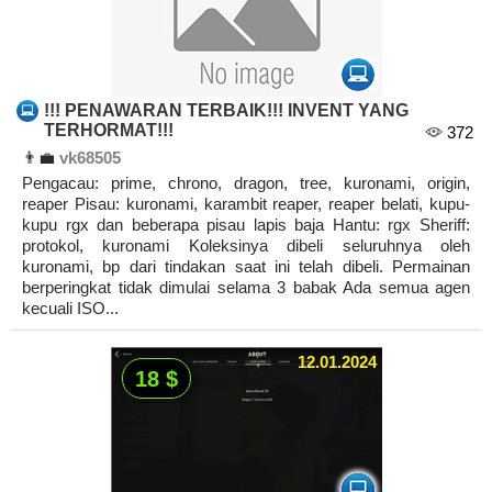
!!! PENAWARAN TERBAIK!!! INVENT YANG
TERHORMAT!!!
372
👨‍💼
vk68505
Pengacau: prime, chrono, dragon, tree, kuronami, origin,
reaper Pisau: kuronami, karambit reaper, reaper belati, kupu-
kupu rgx dan beberapa pisau lapis baja Hantu: rgx Sheriff:
protokol, kuronami Koleksinya dibeli seluruhnya oleh
kuronami, bp dari tindakan saat ini telah dibeli. Permainan
berperingkat tidak dimulai selama 3 babak Ada semua agen
kecuali ISO...
12.01.2024
18 $