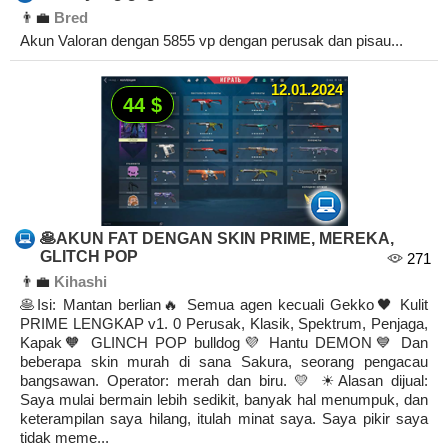
👨‍💼
Bred
Akun Valoran dengan 5855 vp dengan perusak dan pisau...
12.01.2024
44 $
🥞AKUN FAT DENGAN SKIN PRIME, MEREKA,
GLITCH POP
271
👨‍💼
Kihashi
🥞Isi: Mantan berlian🔥 Semua agen kecuali Gekko🖤 Kulit
PRIME LENGKAP v1. 0 Perusak, Klasik, Spektrum, Penjaga,
Kapak🧡 GLINCH POP bulldog💜 Hantu DEMON💙 Dan
beberapa skin murah di sana Sakura, seorang pengacau
bangsawan. Operator: merah dan biru. 💛 ☀Alasan dijual:
Saya mulai bermain lebih sedikit, banyak hal menumpuk, dan
keterampilan saya hilang, itulah minat saya. Saya pikir saya
tidak meme...