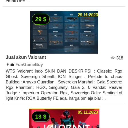
email UE!!...
29.11.2023
29 $
Jual akun Valorant
318
👨‍💼
FunGameBuy
WTS Valorant indo SKIN DAN DESKRIPSI : Classic: Rgx
Ghost: Sovereign Sheriff: ION Stinger : Prelude to chaos
Bulldog : Arayxs Guardian : Sovereign Marshal : Gaia Spectre:
Rgx Phantom: RGX, Singularty, Gaia 2. 0 Vandal: Reaver
Judge : Imperium Operator: Rgx, Sovereign Odin: Sentinel of
light Knife: RGX Butterfly FE ada, harga pm aja biar ...
05.11.2023
13 $