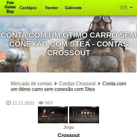
Cardápio
Vender
Gabinete
CONTA COM UM ÓTIMO CARRO SEM
CONEXÃO COM STEA - CONTAS
CROSSOUT
Mercado de contas
Contas Crossout
Conta com
um ótimo carro sem conexão com Stea
563
11.11.2023
Jogo
Crossout